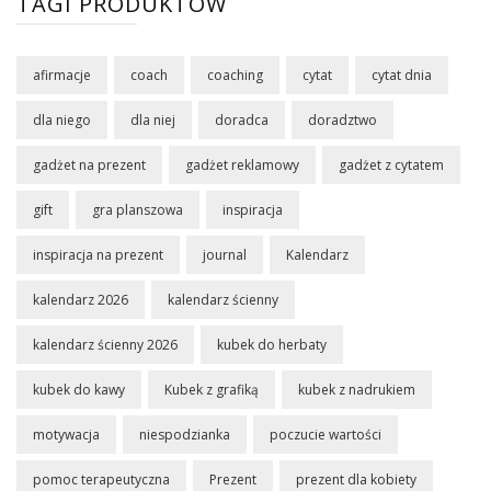
TAGI PRODUKTÓW
afirmacje
coach
coaching
cytat
cytat dnia
dla niego
dla niej
doradca
doradztwo
gadżet na prezent
gadżet reklamowy
gadżet z cytatem
gift
gra planszowa
inspiracja
inspiracja na prezent
journal
Kalendarz
kalendarz 2026
kalendarz ścienny
kalendarz ścienny 2026
kubek do herbaty
kubek do kawy
Kubek z grafiką
kubek z nadrukiem
motywacja
niespodzianka
poczucie wartości
pomoc terapeutyczna
Prezent
prezent dla kobiety