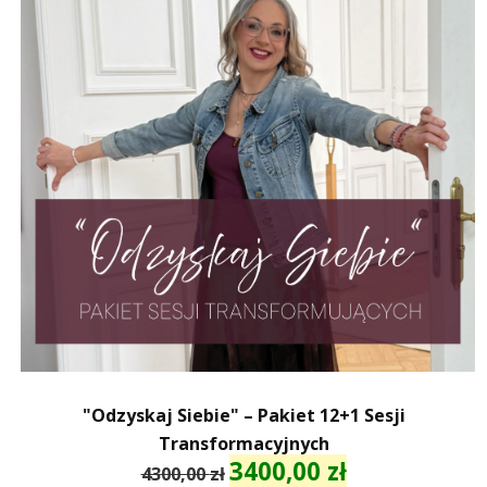
"Odzyskaj Siebie" – Pakiet 12+1 Sesji
Transformacyjnych
3400,00
zł
Pierwotna
Aktualna
4300,00
zł