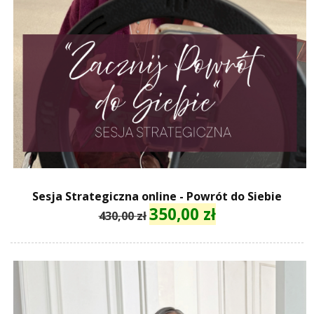
Sesja Strategiczna online - Powrót do Siebie
350,00
zł
Pierwotna
Aktualna
430,00
zł
cena
cena
wynosiła:
wynosi:
430,00 zł.
350,00 zł.