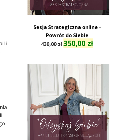
z
Sesja Strategiczna online -
Powrót do Siebie
350,00
zł
Pierwotna
Aktualna
il i
430,00
zł
cena
cena
e
wynosiła:
wynosi:
430,00 zł.
350,00 zł.
nia
i
ego