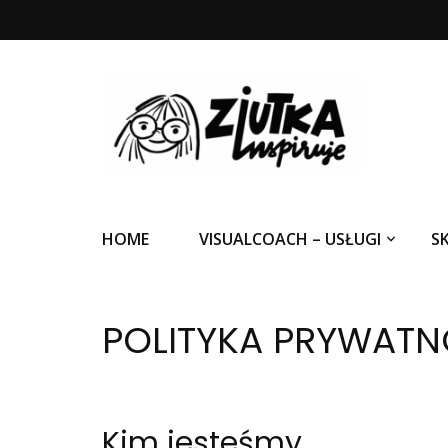
Ziutka inspiruje
HOME
VISUALCOACH – USŁUGI
S
POLITYKA PRYWATN
Kim jesteśmy