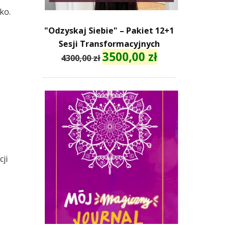
ko.
"Odzyskaj Siebie" – Pakiet 12+1
Sesji Transformacyjnych
3500,00
zł
Pierwotna
Aktualna
4300,00
zł
cena
cena
wynosiła:
wynosi:
4300,00 zł.
3500,00 zł.
ji