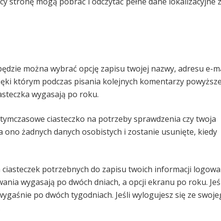
ący stronę mogą pobrać i odczytać pełne dane lokalizacyjne 
 będzie można wybrać opcję zapisu twojej nazwy, adresu e-ma
zięki którym podczas pisania kolejnych komentarzy powyższ
asteczka wygasają po roku.
 tymczasowe ciasteczko na potrzeby sprawdzenia czy twoja
a ono żadnych danych osobistych i zostanie usunięte, kiedy
ciasteczek potrzebnych do zapisu twoich informacji logowa
ania wygasają po dwóch dniach, a opcji ekranu po roku. Jeśl
wygaśnie po dwóch tygodniach. Jeśli wylogujesz się ze swoj
.