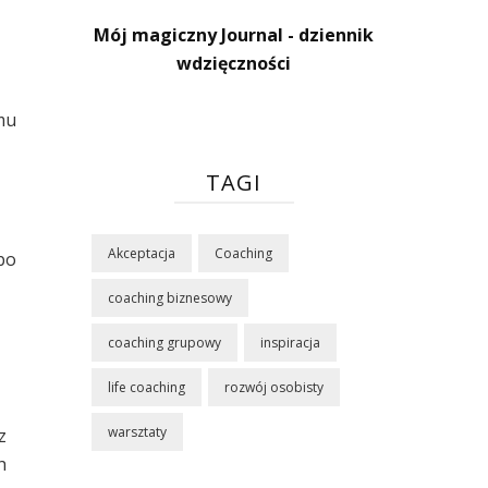
Mój magiczny Journal - dziennik
wdzięczności
mu
TAGI
Akceptacja
Coaching
bo
coaching biznesowy
coaching grupowy
inspiracja
life coaching
rozwój osobisty
warsztaty
z
h