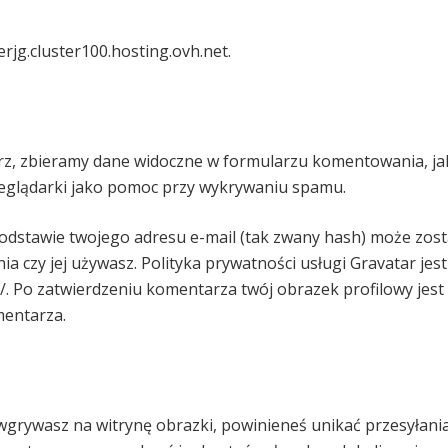
erjg.cluster100.hosting.ovh.net.
rz, zbieramy dane widoczne w formularzu komentowania, jak
zeglądarki jako pomoc przy wykrywaniu spamu.
dstawie twojego adresu e-mail (tak zwany hash) może zost
a czy jej używasz. Polityka prywatności usługi Gravatar jest
y/. Po zatwierdzeniu komentarza twój obrazek profilowy jest
mentarza.
 wgrywasz na witrynę obrazki, powinieneś unikać przesyłani