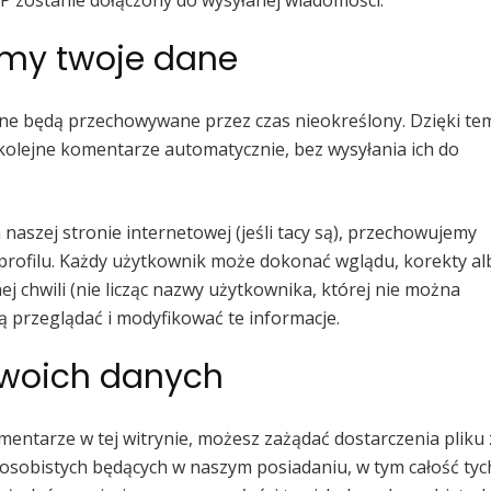
 IP zostanie dołączony do wysyłanej wiadomości.
emy twoje dane
dane będą przechowywane przez czas nieokreślony. Dzięki te
kolejne komentarze automatycznie, bez wysyłania ich do
naszej stronie internetowej (jeśli tacy są), przechowujemy
rofilu. Każdy użytkownik może dokonać wglądu, korekty al
 chwili (nie licząc nazwy użytkownika, której nie można
ą przeglądać i modyfikować te informacje.
swoich danych
mentarze w tej witrynie, możesz zażądać dostarczenia pliku 
obistych będących w naszym posiadaniu, w tym całość tyc