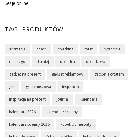
Sesje online
TAGI PRODUKTÓW
afirmacje
coach
coaching
cytat
cytat dnia
dla niego
dla niej
doradca
doradztwo
gadżet na prezent
gadżet reklamowy
gadżet z cytatem
gift
gra planszowa
inspiracja
inspiracja na prezent
journal
Kalendarz
kalendarz 2026
kalendarz ścienny
kalendarz ścienny 2026
kubek do herbaty
kubek do kawy
Kubek z grafiką
kubek z nadrukiem