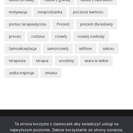
motywacja
niespodzianka
poczucie wartości
pomoc terapeutyczna
Prezent
prezent dla kobiety
proces
rodzina
rozwój
rozwój osobisty
Samoakceptacja
samorozwój
selflove
sukces
terapeuta
terapia
urodziny
wiara w siebie
ziutka inspiruje
zmiana
Sklep
Poznaj mnie
Blog
Koszyk
Moje
Ta strona korzysta z ciasteczek aby świadczyć usługi na
konto
Polityka prywatności
Dane Firmy
najwyższym poziomie. Dalsze korzystanie ze strony oznacza,