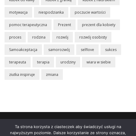
motywacja
niespodzianka
poczucie wartości
pomoc terapeutyczna
Prezent
prezent dla kobiety
proces
rodzina
rozwój
rozwój osobisty
Samoakceptacja
samorozwój
selflove
sukces
terapeuta
terapia
urodziny
wiara w siebie
ziutka inspiruje
zmiana
Sklep
Poznaj mnie
Blog
Koszyk
Moje
Ta strona korzysta z ciasteczek aby świadczyć usługi na
konto
Polityka prywatności
Dane Firmy
najwyższym poziomie. Dalsze korzystanie ze strony oznacza,