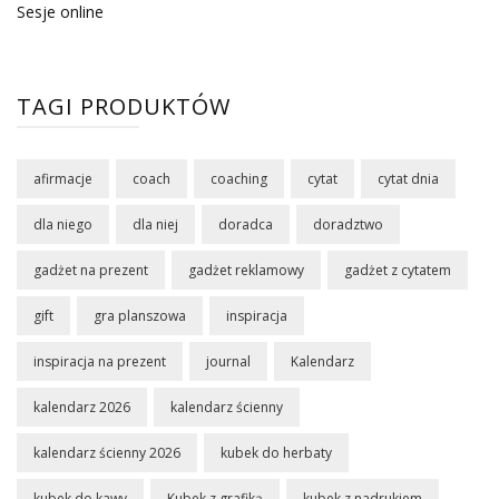
Sesje online
TAGI PRODUKTÓW
afirmacje
coach
coaching
cytat
cytat dnia
dla niego
dla niej
doradca
doradztwo
gadżet na prezent
gadżet reklamowy
gadżet z cytatem
gift
gra planszowa
inspiracja
inspiracja na prezent
journal
Kalendarz
kalendarz 2026
kalendarz ścienny
kalendarz ścienny 2026
kubek do herbaty
kubek do kawy
Kubek z grafiką
kubek z nadrukiem