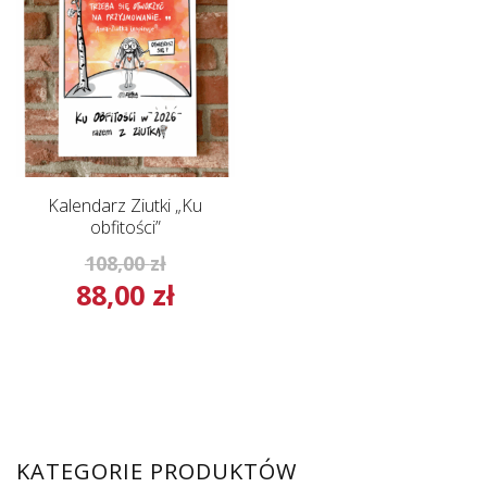
Kalendarz Ziutki „Ku
obfitości”
Pierwotna
108,00
zł
88,00
zł
cena
Aktualna
wynosiła:
cena
108,00 zł.
wynosi:
88,00 zł.
KATEGORIE PRODUKTÓW