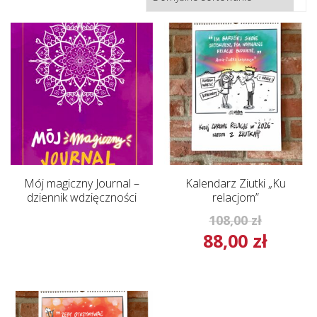
Mój magiczny Journal –
Kalendarz Ziutki „Ku
dziennik wdzięczności
relacjom”
Pierwot
108,00
zł
88,00
zł
cena
Aktual
wynosił
cena
108,00 z
wynosi
88,00 zł