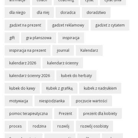
dla niego
dla niej
doradca
doradztwo
gadżet na prezent
gadżet reklamowy
gadżet z cytatem
gift
gra planszowa
inspiracja
inspiracja na prezent
journal
Kalendarz
kalendarz 2026
kalendarz ścienny
kalendarz ścienny 2026
kubek do herbaty
kubek do kawy
Kubek z grafiką
kubek z nadrukiem
motywacja
niespodzianka
poczucie wartości
pomoc terapeutyczna
Prezent
prezent dla kobiety
proces
rodzina
rozwój
rozwój osobisty