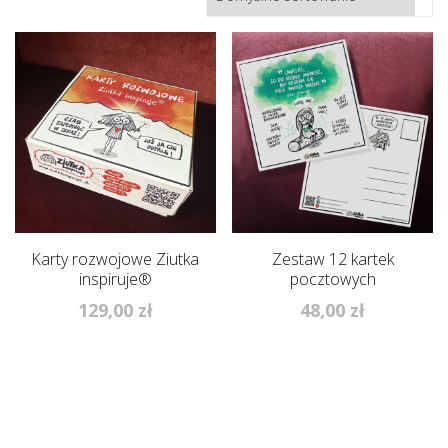
Karty rozwojowe Ziutka
Zestaw 12 kartek
inspiruje®
pocztowych
129,00
zł
48,00
zł