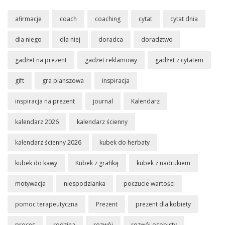
afirmacje
coach
coaching
cytat
cytat dnia
dla niego
dla niej
doradca
doradztwo
gadżet na prezent
gadżet reklamowy
gadżet z cytatem
gift
gra planszowa
inspiracja
inspiracja na prezent
journal
Kalendarz
kalendarz 2026
kalendarz ścienny
kalendarz ścienny 2026
kubek do herbaty
kubek do kawy
Kubek z grafiką
kubek z nadrukiem
motywacja
niespodzianka
poczucie wartości
pomoc terapeutyczna
Prezent
prezent dla kobiety
proces
rodzina
rozwój
rozwój osobisty