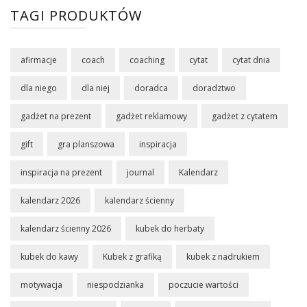
TAGI PRODUKTÓW
afirmacje
coach
coaching
cytat
cytat dnia
dla niego
dla niej
doradca
doradztwo
gadżet na prezent
gadżet reklamowy
gadżet z cytatem
gift
gra planszowa
inspiracja
inspiracja na prezent
journal
Kalendarz
kalendarz 2026
kalendarz ścienny
kalendarz ścienny 2026
kubek do herbaty
kubek do kawy
Kubek z grafiką
kubek z nadrukiem
motywacja
niespodzianka
poczucie wartości