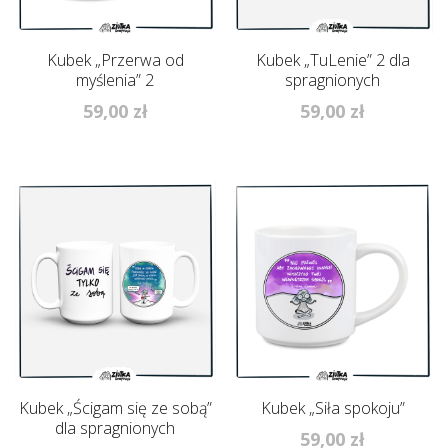
Kubek „Przerwa od
Kubek „TuLenie” 2 dla
myślenia” 2
spragnionych
59,00
zł
59,00
zł
Kubek „Ścigam się ze sobą”
Kubek „Siła spokoju”
dla spragnionych
59,00
zł