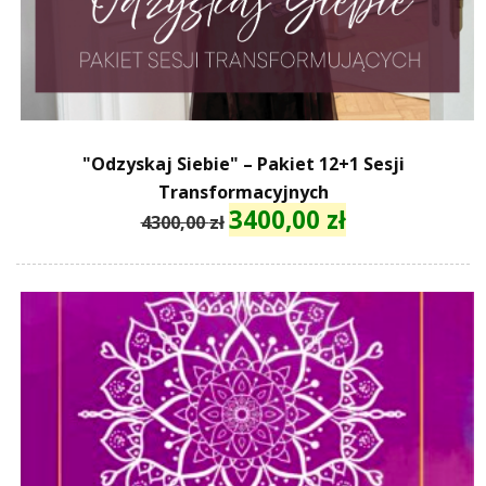
"Odzyskaj Siebie" – Pakiet 12+1 Sesji
Transformacyjnych
3400,00
zł
Pierwotna
Aktualna
4300,00
zł
cena
cena
wynosiła:
wynosi:
4300,00 zł.
3400,00 zł.