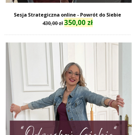
Sesja Strategiczna online - Powrót do Siebie
350,00
zł
Pierwotna
Aktualna
430,00
zł
cena
cena
wynosiła:
wynosi:
430,00 zł.
350,00 zł.