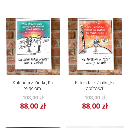
Kalendarz Ziutki „Ku
Kalendarz Ziutki „Ku
relacjom”
obfitości”
Pierwotna
Pierwot
108,00
zł
108,00
zł
88,00
zł
88,00
zł
cena
cena
Aktualna
Aktual
wynosiła:
wynosił
cena
cena
108,00 zł.
108,00 z
wynosi:
wynosi