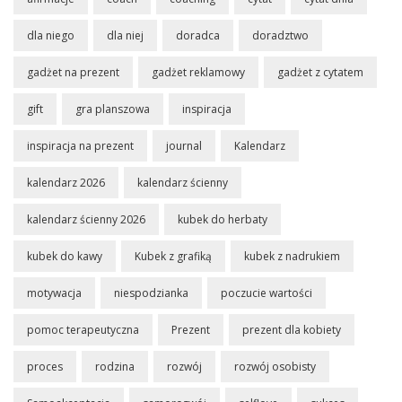
dla niego
dla niej
doradca
doradztwo
gadżet na prezent
gadżet reklamowy
gadżet z cytatem
gift
gra planszowa
inspiracja
inspiracja na prezent
journal
Kalendarz
kalendarz 2026
kalendarz ścienny
kalendarz ścienny 2026
kubek do herbaty
kubek do kawy
Kubek z grafiką
kubek z nadrukiem
motywacja
niespodzianka
poczucie wartości
pomoc terapeutyczna
Prezent
prezent dla kobiety
proces
rodzina
rozwój
rozwój osobisty