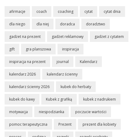
afirmacje
coach
coaching
cytat
cytat dnia
dla niego
dla niej
doradca
doradztwo
gadżet na prezent
gadżet reklamowy
gadżet z cytatem
gift
gra planszowa
inspiracja
inspiracja na prezent
journal
Kalendarz
kalendarz 2026
kalendarz ścienny
kalendarz ścienny 2026
kubek do herbaty
kubek do kawy
Kubek z grafiką
kubek z nadrukiem
motywacja
niespodzianka
poczucie wartości
pomoc terapeutyczna
Prezent
prezent dla kobiety
proces
rodzina
rozwój
rozwój osobisty