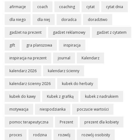
afirmacje
coach
coaching
cytat
cytat dnia
dla niego
dla niej
doradca
doradztwo
gadżet na prezent
gadżet reklamowy
gadżet z cytatem
gift
gra planszowa
inspiracja
inspiracja na prezent
journal
Kalendarz
kalendarz 2026
kalendarz ścienny
kalendarz ścienny 2026
kubek do herbaty
kubek do kawy
Kubek z grafiką
kubek z nadrukiem
motywacja
niespodzianka
poczucie wartości
pomoc terapeutyczna
Prezent
prezent dla kobiety
proces
rodzina
rozwój
rozwój osobisty