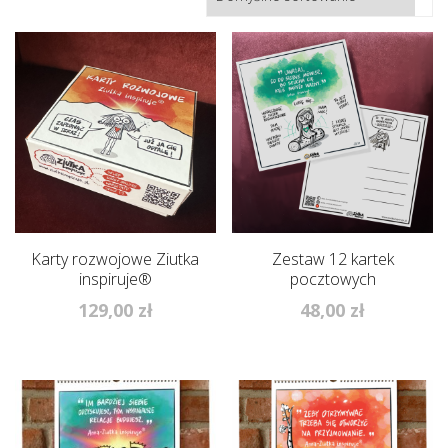
Karty rozwojowe Ziutka
Zestaw 12 kartek
inspiruje®
pocztowych
129,00
zł
48,00
zł