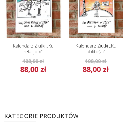
Kalendarz Ziutki „Ku
Kalendarz Ziutki „Ku
relacjom”
obfitości”
Pierwotna
Pierwot
108,00
zł
108,00
zł
88,00
zł
88,00
zł
cena
cena
Aktualna
Aktual
wynosiła:
wynosił
cena
cena
108,00 zł.
108,00 z
wynosi:
wynosi
88,00 zł.
88,00 zł
KATEGORIE PRODUKTÓW