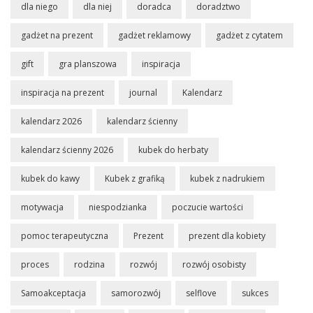
dla niego
dla niej
doradca
doradztwo
gadżet na prezent
gadżet reklamowy
gadżet z cytatem
gift
gra planszowa
inspiracja
inspiracja na prezent
journal
Kalendarz
kalendarz 2026
kalendarz ścienny
kalendarz ścienny 2026
kubek do herbaty
kubek do kawy
Kubek z grafiką
kubek z nadrukiem
motywacja
niespodzianka
poczucie wartości
pomoc terapeutyczna
Prezent
prezent dla kobiety
proces
rodzina
rozwój
rozwój osobisty
Samoakceptacja
samorozwój
selflove
sukces