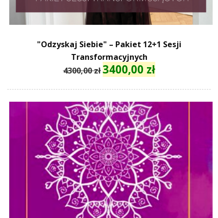
"Odzyskaj Siebie" – Pakiet 12+1 Sesji
Transformacyjnych
3400,00
zł
Pierwotna
Aktualna
4300,00
zł
cena
cena
wynosiła:
wynosi:
4300,00 zł.
3400,00 zł.