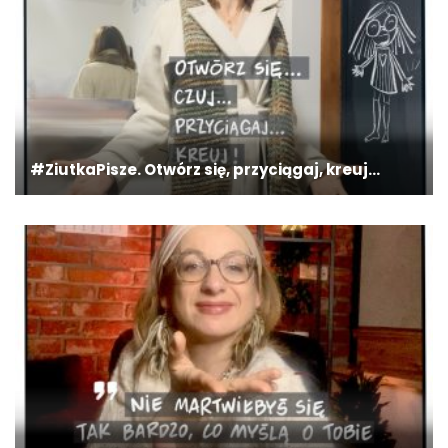
#ZiutkaPisze. Otwórz się, przyciągaj, kreuj…