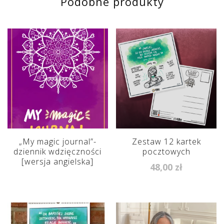
Podobne produkty
„My magic journal”-
Zestaw 12 kartek
dziennik wdzięczności
pocztowych
[wersja angielska]
48,00
zł