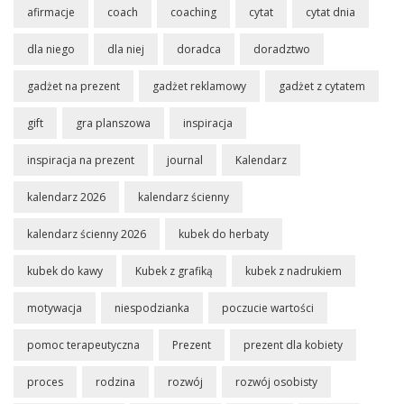
afirmacje
coach
coaching
cytat
cytat dnia
dla niego
dla niej
doradca
doradztwo
gadżet na prezent
gadżet reklamowy
gadżet z cytatem
gift
gra planszowa
inspiracja
inspiracja na prezent
journal
Kalendarz
kalendarz 2026
kalendarz ścienny
kalendarz ścienny 2026
kubek do herbaty
kubek do kawy
Kubek z grafiką
kubek z nadrukiem
motywacja
niespodzianka
poczucie wartości
pomoc terapeutyczna
Prezent
prezent dla kobiety
proces
rodzina
rozwój
rozwój osobisty