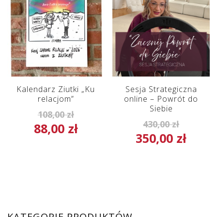
Kalendarz Ziutki „Ku
Sesja Strategiczna
relacjom”
online – Powrót do
Siebie
Pierwotna
108,00
zł
Pierwot
430,00
zł
88,00
zł
cena
Aktualna
350,00
zł
cena
Aktua
wynosiła:
cena
wynosił
cena
108,00 zł.
wynosi:
430,00 z
wynos
88,00 zł.
350,00
KATEGORIE PRODUKTÓW