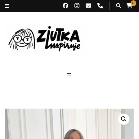
0
Ziutka inspiruje