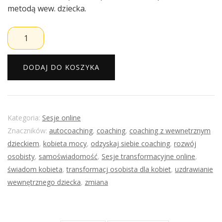
metodą wew. dziecka.
ilość
"Odzyskaj
Siebie"
DODAJ DO KOSZYKA
–
Pakiet
12+1
Sesji
Kategoria:
Sesje online
Transformacyjnych
Znaczników:
autocoaching
,
coaching
,
coaching z wewnętrznym
dzieckiem
,
kobieta mocy
,
odzyskaj siebie coaching
,
rozwój
osobisty
,
samoświadomość
,
Sesje transformacyjne online
,
świadom kobieta
,
transformacj osobista dla kobiet
,
uzdrawianie
wewnętrznego dziecka
,
zmiana