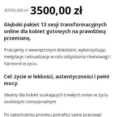
3500,00
zł
Pierwotna
Aktualna
4300,00
zł
cena
cena
Głęboki
pakiet 13 sesji transformacyjnych
online
dla kobiet gotowych na prawdziwą
wynosiła:
wynosi:
przemianę.
4300,00 zł.
3500,00 z
Pracujemy z wewnętrznym dzieckiem, wykorzystując
medytacje i wizualizacje w celu odzyskania równowagi i
harmonii w życiu.
Cel: życie w lekkości, autentyczności i pełni
mocy.
Idealny dla kobiet szukających trwałych zmian w życiu
osobistym i emocjonalnym.
Po zakończeniu procesu potrafisz sama pracować