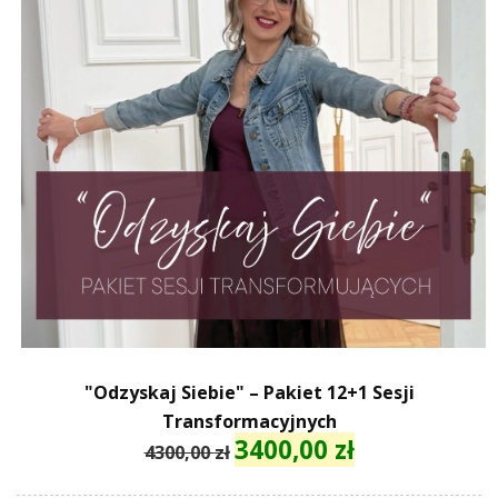
"Odzyskaj Siebie" – Pakiet 12+1 Sesji
Transformacyjnych
3400,00
zł
Pierwotna
Aktualna
4300,00
zł
cena
cena