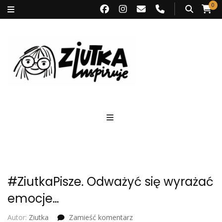
0
Ziutka inspiruje
#ZiutkaPisze. Odważyć się wyrażać
emocje…
we
Autor:
Ziutka
Zamieść komentarz