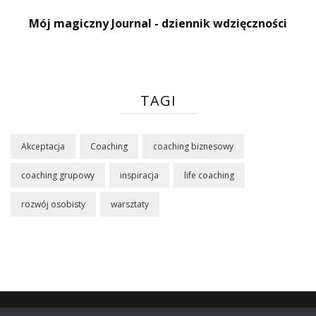
Mój magiczny Journal - dziennik wdzięczności
TAGI
Akceptacja
Coaching
coaching biznesowy
coaching grupowy
inspiracja
life coaching
rozwój osobisty
warsztaty
Sklep
Poznaj mnie
Blog
Koszyk
Moje