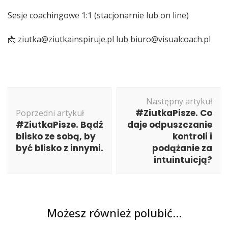
Sesje coachingowe 1:1 (stacjonarnie lub on line)
📩 ziutka@ziutkainspiruje.pl lub biuro@visualcoach.pl
Nawigacja
Następny artykuł
wpisu
#ZiutkaPisze. Co
Poprzedni artykuł
#ZiutkaPisze. Bądź
daje odpuszczanie
blisko ze sobą, by
kontroli i
być blisko z innymi.
podążanie za
intuintuicją?
Możesz również polubić…