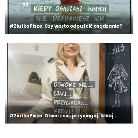
#ZiutkaPisze. Czy warto odpuścić osądzanie?
#ZiutkaPisze. Otwórz się, przyciągaj, kreuj…