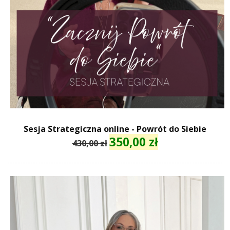
Sesja Strategiczna online - Powrót do Siebie
350,00
zł
Pierwotna
Aktualna
430,00
zł
cena
cena
wynosiła:
wynosi:
430,00 zł.
350,00 zł.