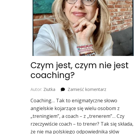
Czym jest, czym nie jest
coaching?
we
Autor:
Ziutka
Zamieść komentarz
wpisie
Coaching… Tak to enigmatyczne słowo
Czym
angielskie kojarzące się wielu osobom z
jest,
czym
„treningiem”, a coach – z „trenerem”… Czy
nie
rzeczywiście coach – to trener? Tak się składa,
jest
że nie ma polskiego odpowiednika słów
coaching?