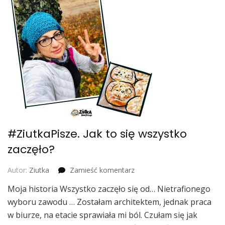
#ZiutkaPisze. Jak to się wszystko
zaczęło?
we
Autor:
Ziutka
Zamieść komentarz
wpisie
Moja historia Wszystko zaczęło się od… Nietrafionego
#ZiutkaPisze.
wyboru zawodu … Zostałam architektem, jednak praca
Jak
to
w biurze, na etacie sprawiała mi ból. Czułam się jak
się