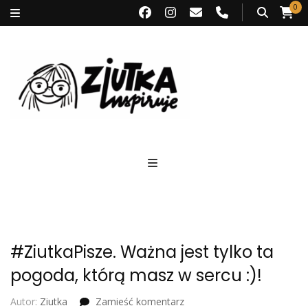
0
Ziutka inspiruje
#ZiutkaPisze. Ważna jest tylko ta
pogoda, którą masz w sercu :)!
we
Autor:
Ziutka
Zamieść komentarz