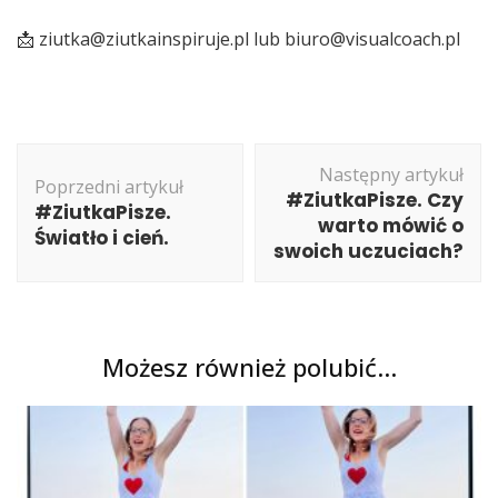
📩 ziutka@ziutkainspiruje.pl lub biuro@visualcoach.pl
Nawigacja
Następny artykuł
wpisu
Poprzedni artykuł
#ZiutkaPisze. Czy
#ZiutkaPisze.
warto mówić o
Światło i cień.
swoich uczuciach?
Możesz również polubić…