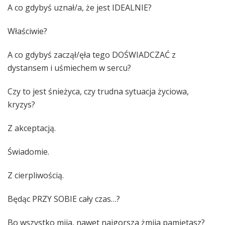
A co gdybyś uznał/a, że jest IDEALNIE?
Właściwie?
A co gdybyś zaczął/ęła tego DOŚWIADCZAĆ z
dystansem i uśmiechem w sercu?
Czy to jest śnieżyca, czy trudna sytuacja życiowa,
kryzys?
Z akceptacją.
Świadomie.
Z cierpliwością.
Będąc PRZY SOBIE cały czas…?
Bo wszystko mija, nawet najgorsza żmija pamiętasz?