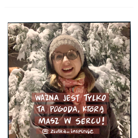
wpisie
#ZiutkaPisze.
Ważna
jest
tylko
ta
pogoda,
którą
masz
w
sercu
:)!