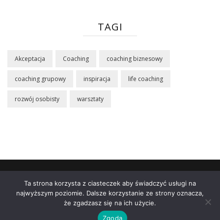
TAGI
Akceptacja
Coaching
coaching biznesowy
coaching grupowy
inspiracja
life coaching
rozwój osobisty
warsztaty
Sklep
Poznaj mnie
Blog
Koszyk
Moje
Ta strona korzysta z ciasteczek aby świadczyć usługi na
konto
Polityka prywatności
Dane Firmy
najwyższym poziomie. Dalsze korzystanie ze strony oznacza,
Regulamin
że zgadzasz się na ich użycie.
© Ziutka Inspiruje
Zgoda