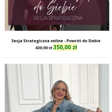
Sesja Strategiczna online - Powrót do Siebie
350,00
zł
Pierwotna
Aktualna
430,00
zł
cena
cena
wynosiła:
wynosi:
430,00 zł.
350,00 zł.