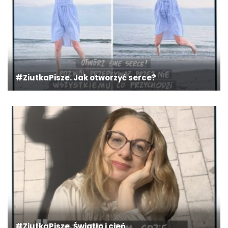
#ZiutkaPisze. Jak otworzyć serce?
#ZiutkaPisze. Światło i cień.