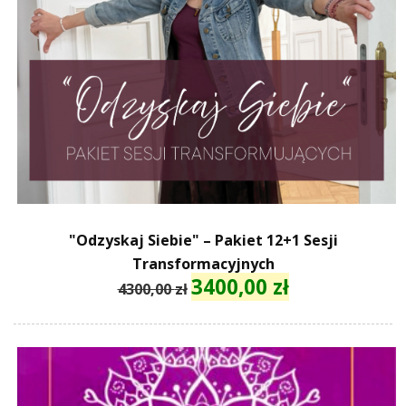
"Odzyskaj Siebie" – Pakiet 12+1 Sesji
Transformacyjnych
3400,00
zł
Pierwotna
Aktualna
4300,00
zł
cena
cena
wynosiła:
wynosi:
4300,00 zł.
3400,00 zł.