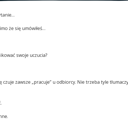
ytanie…
mimo że się umówiłeś…
ikować swoje uczucia?
ę czuje zawsze „pracuje” u odbiorcy. Nie trzeba tyle tłumaczy
.
nne.