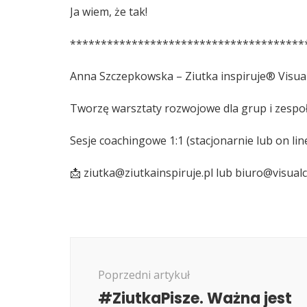
Ja wiem, że tak!
**************************************
Anna Szczepkowska – Ziutka inspiruje® Visu
Tworzę warsztaty rozwojowe dla grup i zespoł
Sesje coachingowe 1:1 (stacjonarnie lub on lin
📩 ziutka@ziutkainspiruje.pl lub biuro@visual
Nawigacja
wpisu
Poprzedni artykuł
#ZiutkaPisze. Ważna jest