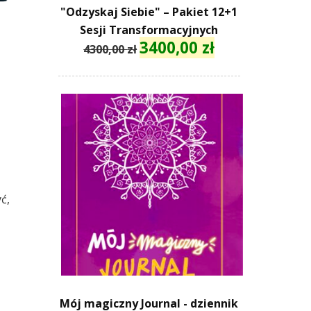
"Odzyskaj Siebie" – Pakiet 12+1
Sesji Transformacyjnych
3400,00
zł
Pierwotna
Aktualna
4300,00
zł
cena
cena
wynosiła:
wynosi:
4300,00 zł.
3400,00 zł.
ć,
Mój magiczny Journal - dziennik