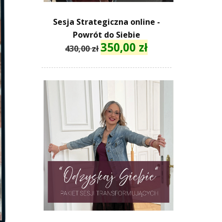
Sesja Strategiczna online -
Powrót do Siebie
350,00
zł
Pierwotna
Aktualna
430,00
zł
cena
cena
wynosiła:
wynosi:
430,00 zł.
350,00 zł.