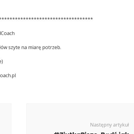
***********************************
alCoach
ów szyte na miarę potrzeb.
e)
coach.pl
Następny artykuł