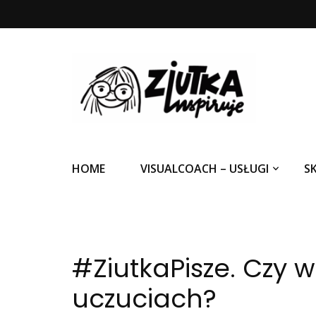
Ziutka inspiruje
HOME
VISUALCOACH – USŁUGI
S
#ZiutkaPisze. Czy 
uczuciach?