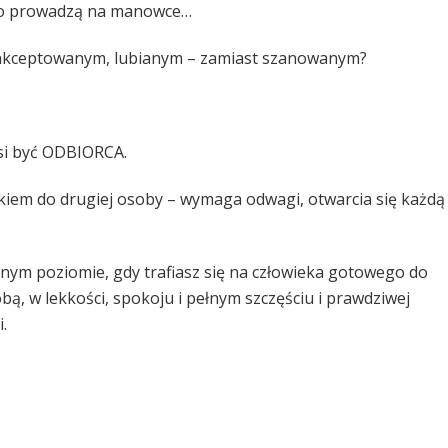
ęsto prowadzą na manowce…
m, akceptowanym, lubianym – zamiast szanowanym?
musi być ODBIORCA.
iem do drugiej osoby – wymaga odwagi, otwarcia się każdą 
innym poziomie, gdy trafiasz się na człowieka gotowego do
obą, w lekkości, spokoju i pełnym szczęściu i prawdziwej
.