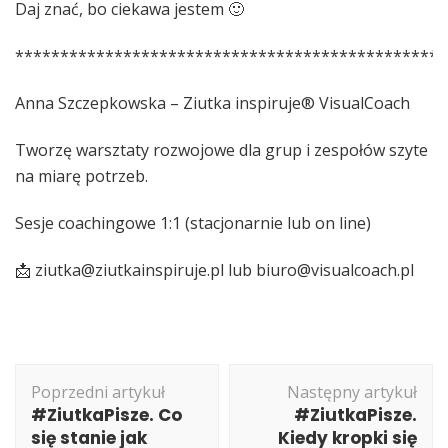
Daj znać, bo ciekawa jestem 🙂
************************************************
Anna Szczepkowska – Ziutka inspiruje® VisualCoach
Tworzę warsztaty rozwojowe dla grup i zespołów szyte
na miarę potrzeb.
Sesje coachingowe 1:1 (stacjonarnie lub on line)
📩 ziutka@ziutkainspiruje.pl lub biuro@visualcoach.pl
Nawigacja
Poprzedni artykuł
Następny artykuł
wpisu
#ZiutkaPisze. Co
#ZiutkaPisze.
się stanie jak
Kiedy kropki się