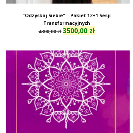
"Odzyskaj Siebie" – Pakiet 12+1 Sesji
Transformacyjnych
3500,00
zł
Pierwotna
Aktualna
4300,00
zł
cena
cena
wynosiła:
wynosi:
4300,00 zł.
3500,00 zł.