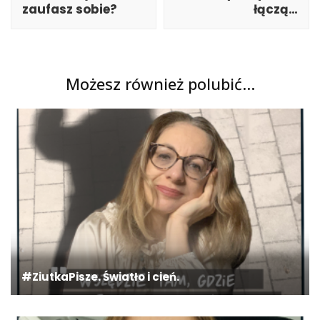
zaufasz sobie?
łączą…
Możesz również polubić…
#ZiutkaPisze. Światło i cień.