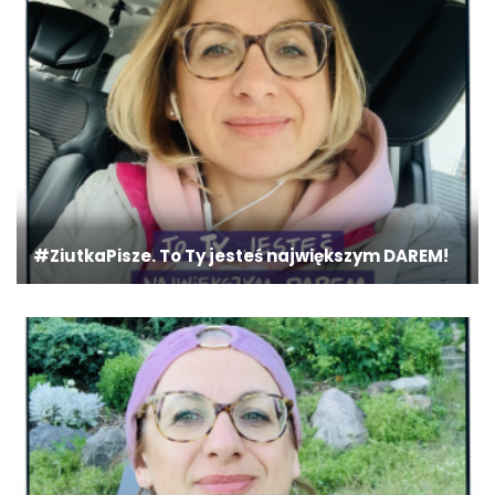
#ZiutkaPisze. To Ty jesteś największym DAREM!