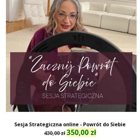
Sesja Strategiczna online - Powrót do Siebie
350,00
zł
Pierwotna
Aktualna
430,00
zł