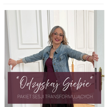
cena
cena
wynosiła:
wynosi:
430,00 zł.
350,00 zł.