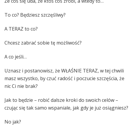
Że coś się uda, że ktoś coś zrobi, a wtedy to…
To co? Będziesz szczęśliwy?
A TERAZ to co?
Chcesz zabrać sobie tę możliwość?
A co jeśli…
Uznasz i postanowisz, że WŁAŚNIE TERAZ, w tej chwili
masz wszystko, by czuć radość i poczucie szczęścia, że
nic Ci nie brak?
Jak to będzie – robić dalsze kroki do swoich celów –
czując się tak samo wspaniale, jak gdy je już osiągniesz?
No jak?