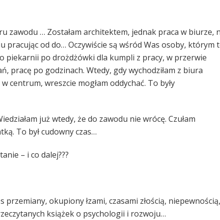
ru zawodu … Zostałam architektem, jednak praca w biurze, 
eniu pracując od do… Oczywiście są wśród Was osoby, którym 
o piekarnii po drożdżówki dla kumpli z pracy, w przerwie
ń, pracę po godzinach. Wtedy, gdy wychodziłam z biura
ek w centrum, wreszcie mogłam oddychać. To były
iedziałam już wtedy, że do zawodu nie wrócę. Czułam
ką. To był cudowny czas…
anie – i co dalej???
es przemiany, okupiony łzami, czasami złością, niepewnością
rzeczytanych książek o psychologii i rozwoju…