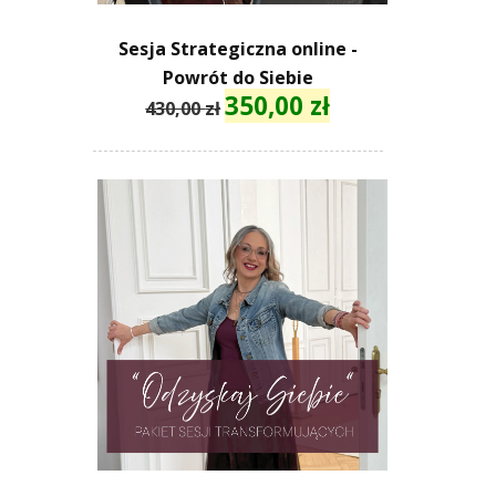
Sesja Strategiczna online -
Powrót do Siebie
350,00
zł
Pierwotna
Aktualna
430,00
zł
cena
cena
wynosiła:
wynosi:
430,00 zł.
350,00 zł.