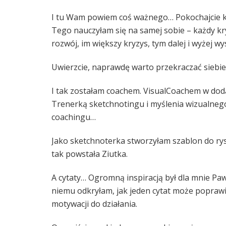
I tu Wam powiem coś ważnego… Pokochajcie k
Tego nauczyłam się na samej sobie – każdy kry
rozwój, im większy kryzys, tym dalej i wyżej wy
Uwierzcie, naprawdę warto przekraczać siebie…
I tak zostałam coachem. VisualCoachem w doda
Trenerką sketchnotingu i myślenia wizualnego
coachingu…
Jako sketchnoterka stworzyłam szablon do rys
tak powstała Ziutka.
A cytaty… Ogromną inspiracją był dla mnie Paw
niemu odkryłam, jak jeden cytat może poprawić
motywacji do działania.