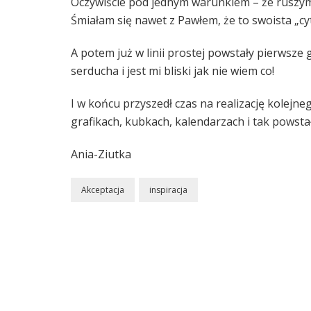
Oczywiście pod jednym warunkiem – że ruszymy n
Śmiałam się nawet z Pawłem, że to swoista „c
A potem już w linii prostej powstały pierwsze 
serducha i jest mi bliski jak nie wiem co!
I w końcu przyszedł czas na realizację kolejne
grafikach, kubkach, kalendarzach i tak powsta
Ania-Ziutka
Akceptacja
inspiracja
Nawigacja
wpisu