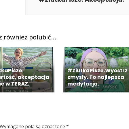
 również polubić…
tkaPisze.
#ZiutkaPisze.Wyostrz
rtość, akceptacja
zmysły. To najlepsza
ie w TERAZ.
medytacja.
Wymagane pola są oznaczone
*