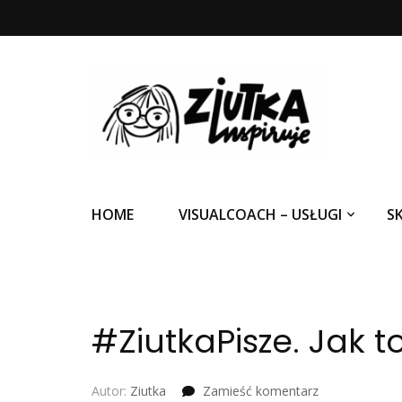
Ziutka inspiruje
HOME
VISUALCOACH – USŁUGI
S
#ZiutkaPisze. Jak t
we
Autor:
Ziutka
Zamieść komentarz