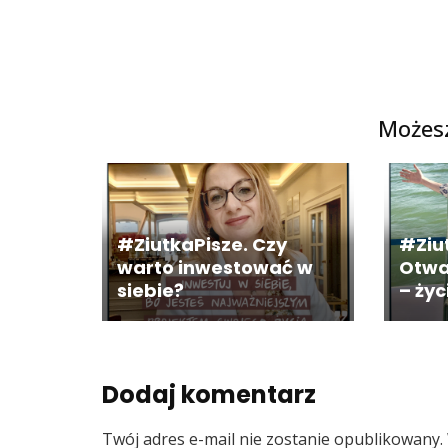
Możesz
#ZiutkaPisze. Czy
#Ziu
warto inwestować w
Otwa
siebie?
– życ
Dodaj komentarz
Twój adres e-mail nie zostanie opublikowany.