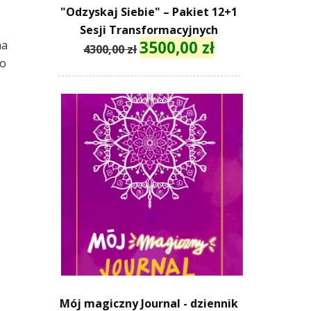
"Odzyskaj Siebie" – Pakiet 12+1
Sesji Transformacyjnych
3500,00
zł
na
Pierwotna
Aktualna
4300,00
zł
to
cena
cena
wynosiła:
wynosi:
4300,00 zł.
3500,00 zł.
,
Mój magiczny Journal - dziennik