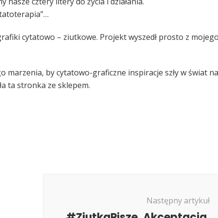
asze cztery litery do życia i działania.
ytatoterapia”…
grafiki cytatowo – ziutkowe. Projekt wyszedł prosto z mojeg
go marzenia, by cytatowo-graficzne inspiracje szły w świat n
ła ta stronka ze sklepem.
Następny artykuł
#ZiutkaPisze. Akceptacja.