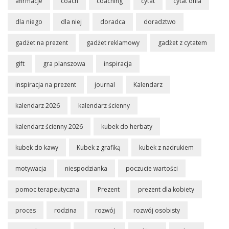
afirmacje
coach
coaching
cytat
cytat dnia
dla niego
dla niej
doradca
doradztwo
gadżet na prezent
gadżet reklamowy
gadżet z cytatem
gift
gra planszowa
inspiracja
inspiracja na prezent
journal
Kalendarz
kalendarz 2026
kalendarz ścienny
kalendarz ścienny 2026
kubek do herbaty
kubek do kawy
Kubek z grafiką
kubek z nadrukiem
motywacja
niespodzianka
poczucie wartości
pomoc terapeutyczna
Prezent
prezent dla kobiety
proces
rodzina
rozwój
rozwój osobisty