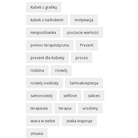
Kubek z grafiką
kubek z nadrukiem
motywacja
niespodzianka
poczucie wartości
pomoc terapeutyczna
Prezent
prezent dla kobiety
proces
rodzina
rozwój
rozwój osobisty
Samoakceptacja
samorozwój
selflove
sukces
terapeuta
terapia
urodziny
wiara w siebie
ziutka inspiruje
zmiana