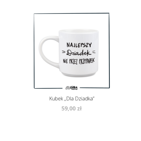
Kubek „Dla Dziadka”
59,00
zł