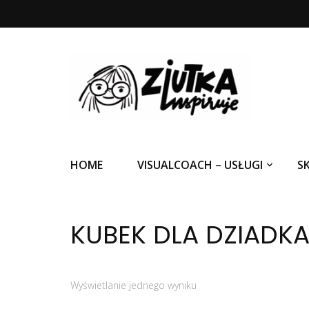
Ziutka inspiruje
HOME
VISUALCOACH – USŁUGI
S
KUBEK DLA DZIADK
Wyświetlanie jednego wyniku