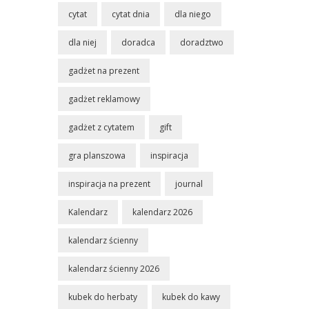
cytat
cytat dnia
dla niego
dla niej
doradca
doradztwo
gadżet na prezent
gadżet reklamowy
gadżet z cytatem
gift
gra planszowa
inspiracja
inspiracja na prezent
journal
Kalendarz
kalendarz 2026
kalendarz ścienny
kalendarz ścienny 2026
kubek do herbaty
kubek do kawy