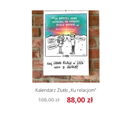
Kalendarz Ziutki „Ku relacjom”
88,00
zł
Pierwotna
Aktualna
108,00
zł
cena
cena
wynosiła:
wynosi:
108,00 zł.
88,00 zł.