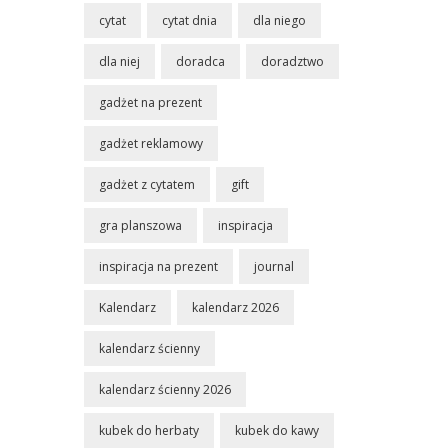
cytat
cytat dnia
dla niego
dla niej
doradca
doradztwo
gadżet na prezent
gadżet reklamowy
gadżet z cytatem
gift
gra planszowa
inspiracja
inspiracja na prezent
journal
Kalendarz
kalendarz 2026
kalendarz ścienny
kalendarz ścienny 2026
kubek do herbaty
kubek do kawy