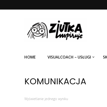
Ziutka inspiruje
HOME
VISUALCOACH – USŁUGI
S
KOMUNIKACJA
Wyświetlanie jednego wyniku