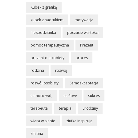
Kubek z grafiką
kubek z nadrukiem
motywacja
niespodzianka
poczucie wartości
pomoc terapeutyczna
Prezent
prezent dla kobiety
proces
rodzina
rozwój
rozwój osobisty
Samoakceptacja
samorozwój
selflove
sukces
terapeuta
terapia
urodziny
wiara w siebie
ziutka inspiruje
zmiana