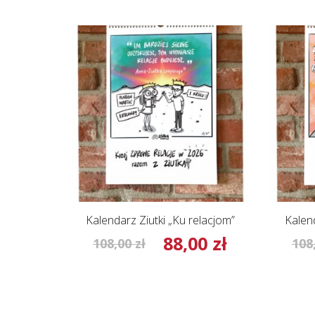
Kalendarz Ziutki „Ku relacjom”
Kalend
88,00
zł
Pierwotna
Aktualna
108,00
zł
108
cena
cena
wynosiła:
wynosi:
108,00 zł.
88,00 zł.