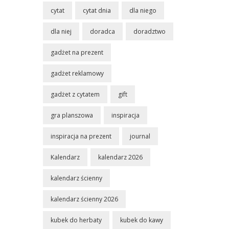
cytat
cytat dnia
dla niego
dla niej
doradca
doradztwo
gadżet na prezent
gadżet reklamowy
gadżet z cytatem
gift
gra planszowa
inspiracja
inspiracja na prezent
journal
Kalendarz
kalendarz 2026
kalendarz ścienny
kalendarz ścienny 2026
kubek do herbaty
kubek do kawy