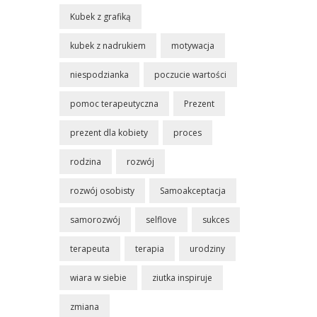
Kubek z grafiką
kubek z nadrukiem
motywacja
niespodzianka
poczucie wartości
pomoc terapeutyczna
Prezent
prezent dla kobiety
proces
rodzina
rozwój
rozwój osobisty
Samoakceptacja
samorozwój
selflove
sukces
terapeuta
terapia
urodziny
wiara w siebie
ziutka inspiruje
zmiana