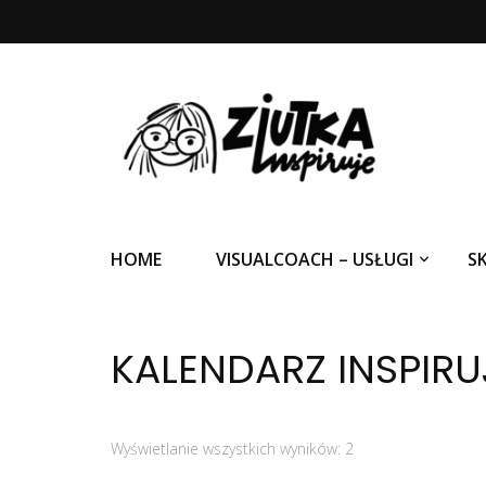
Ziutka inspiruje
HOME
VISUALCOACH – USŁUGI
S
KALENDARZ INSPIR
Wyświetlanie wszystkich wyników: 2