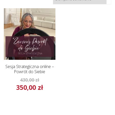
Sesja Strategiczna online –
Powrót do Siebie
Pierwotna
430,00
zł
350,00
zł
cena
Aktualna
wynosiła:
cena
430,00 zł.
wynosi:
350,00 zł.