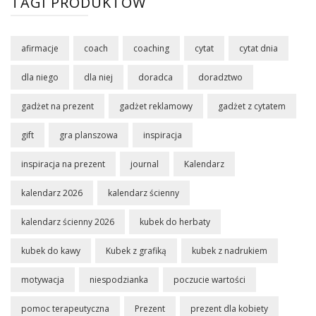
TAGI PRODUKTÓW
afirmacje
coach
coaching
cytat
cytat dnia
dla niego
dla niej
doradca
doradztwo
gadżet na prezent
gadżet reklamowy
gadżet z cytatem
gift
gra planszowa
inspiracja
inspiracja na prezent
journal
Kalendarz
kalendarz 2026
kalendarz ścienny
kalendarz ścienny 2026
kubek do herbaty
kubek do kawy
Kubek z grafiką
kubek z nadrukiem
motywacja
niespodzianka
poczucie wartości
pomoc terapeutyczna
Prezent
prezent dla kobiety