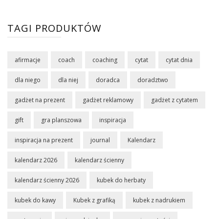
TAGI PRODUKTÓW
afirmacje
coach
coaching
cytat
cytat dnia
dla niego
dla niej
doradca
doradztwo
gadżet na prezent
gadżet reklamowy
gadżet z cytatem
gift
gra planszowa
inspiracja
inspiracja na prezent
journal
Kalendarz
kalendarz 2026
kalendarz ścienny
kalendarz ścienny 2026
kubek do herbaty
kubek do kawy
Kubek z grafiką
kubek z nadrukiem