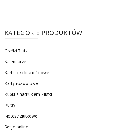
350,00
3400,00 zł.
KATEGORIE PRODUKTÓW
Grafiki Ziutki
Kalendarze
Kartki okolicznościowe
Karty rozwojowe
Kubki z nadrukiem Ziutki
Kursy
Notesy ziutkowe
Sesje online