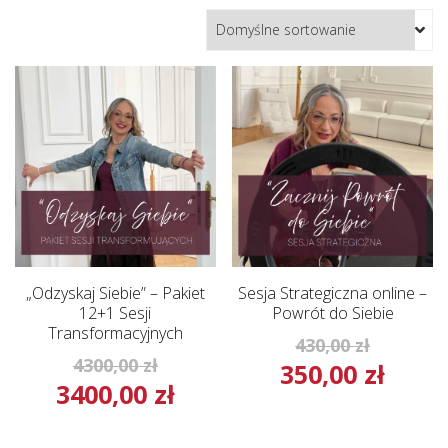
„Odzyskaj Siebie” – Pakiet
Sesja Strategiczna online –
12+1 Sesji
Powrót do Siebie
Transformacyjnych
Pierwot
430,00
zł
Pierwotna
4300,00
zł
350,00
zł
cena
Aktua
3400,00
zł
cena
Aktualna
wynosił
cena
wynosiła:
cena
430,00 z
wynos
4300,00 zł.
wynosi: