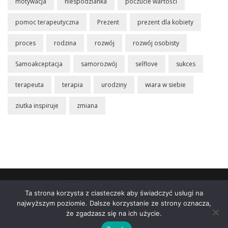
motywacja
niespodzianka
poczucie wartości
pomoc terapeutyczna
Prezent
prezent dla kobiety
proces
rodzina
rozwój
rozwój osobisty
Samoakceptacja
samorozwój
selflove
sukces
terapeuta
terapia
urodziny
wiara w siebie
ziutka inspiruje
zmiana
Sklep
Poznaj mnie
Blog
Koszyk
Moje
Ta strona korzysta z ciasteczek aby świadczyć usługi na
konto
Polityka prywatności
Dane Firmy
najwyższym poziomie. Dalsze korzystanie ze strony oznacza,
Regulamin
że zgadzasz się na ich użycie.
© Ziutka Inspiruje