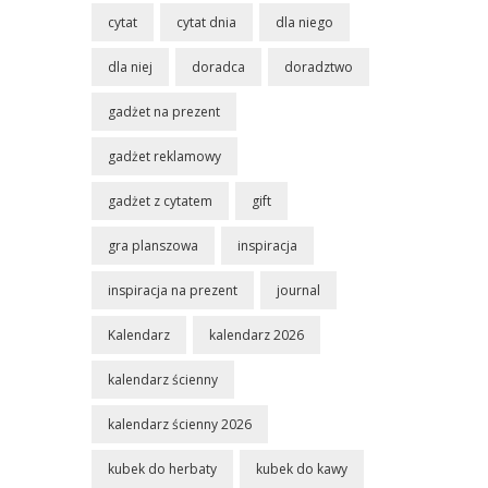
cytat
cytat dnia
dla niego
dla niej
doradca
doradztwo
gadżet na prezent
gadżet reklamowy
gadżet z cytatem
gift
gra planszowa
inspiracja
inspiracja na prezent
journal
Kalendarz
kalendarz 2026
kalendarz ścienny
kalendarz ścienny 2026
kubek do herbaty
kubek do kawy