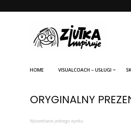
Ziutka inspiruje
HOME
VISUALCOACH – USŁUGI
S
ORYGINALNY PREZE
Wyświetlanie jednego wyniku