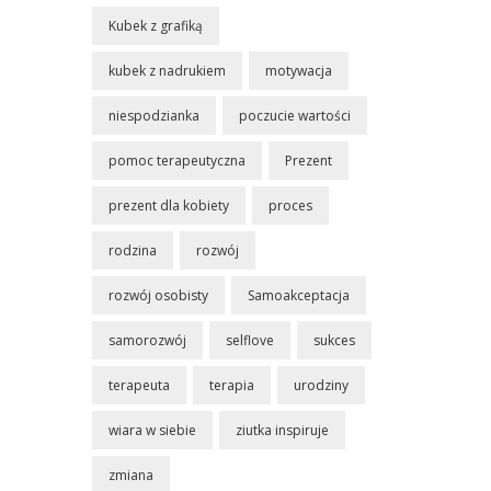
Kubek z grafiką
kubek z nadrukiem
motywacja
niespodzianka
poczucie wartości
pomoc terapeutyczna
Prezent
prezent dla kobiety
proces
rodzina
rozwój
rozwój osobisty
Samoakceptacja
samorozwój
selflove
sukces
terapeuta
terapia
urodziny
wiara w siebie
ziutka inspiruje
zmiana